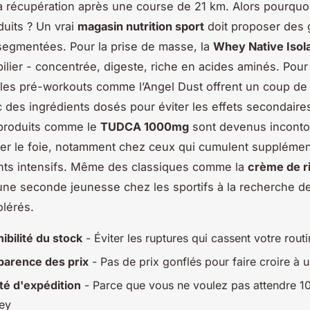
a récupération après une course de 21 km. Alors pourquoi 
uits ? Un vrai
magasin nutrition sport
doit proposer des
segmentées. Pour la prise de masse, la
Whey Native Isol
pilier - concentrée, digeste, riche en acides aminés. Pour 
les pré-workouts comme l’Angel Dust offrent un coup de
c des ingrédients dosés pour éviter les effets secondaires
 produits comme le
TUDCA 1000mg
sont devenus inconto
er le foie, notamment chez ceux qui cumulent supplémen
nts intensifs. Même des classiques comme la
crème de r
une seconde jeunesse chez les sportifs à la recherche d
olérés.
ibilité du stock
- Éviter les ruptures qui cassent votre rout
parence des prix
- Pas de prix gonflés pour faire croire à
té d'expédition
- Parce que vous ne voulez pas attendre 10
ey