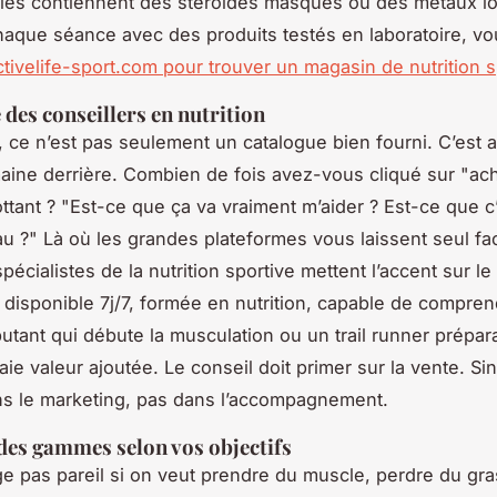
ales contiennent des stéroïdes masqués ou des métaux l
haque séance avec des produits testés en laboratoire, v
ctivelife-sport.com pour trouver un magasin de nutrition s
 des conseillers en nutrition
, ce n’est pas seulement un catalogue bien fourni. C’est 
ine derrière. Combien de fois avez-vous cliqué sur "ac
ottant ? "Est-ce que ça va vraiment m’aider ? Est-ce que c
u ?" Là où les grandes plateformes vous laissent seul fa
spécialistes de la nutrition sportive mettent l’accent sur le
disponible 7j/7, formée en nutrition, capable de compren
utant qui débute la musculation ou un trail runner prépara
aie valeur ajoutée. Le conseil doit primer sur la vente. Si
s le marketing, pas dans l’accompagnement.
 des gammes selon vos objectifs
 pas pareil si on veut prendre du muscle, perdre du gra