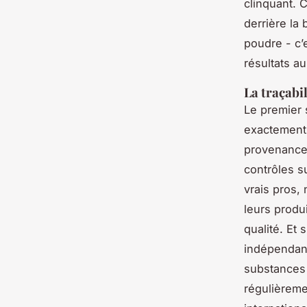
clinquant. C
derrière la
poudre - c’
résultats a
La traçabil
Le premier
exactement 
provenance 
contrôles s
vrais pros,
leurs produi
qualité. Et 
indépendant
substances 
régulièrem