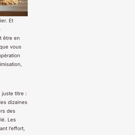
er. Et
e
t être en
 que vous
upération
imisation,
uste titre :
des dizaines
ors des
lé. Les
t l’effort,