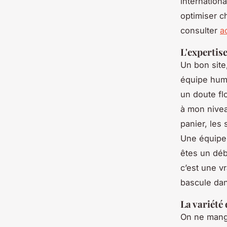
internation
optimiser c
consulter
a
L'expertise
Un bon site
équipe huma
un doute fl
à mon nivea
panier, les 
Une équipe 
êtes un déb
c’est une vr
bascule dan
La variété
On ne mange