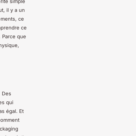
rité simple
, il y a un
léments, ce
omprendre ce
. Parce que
physique,
. Des
es qui
s égal. Et
 comment
ackaging