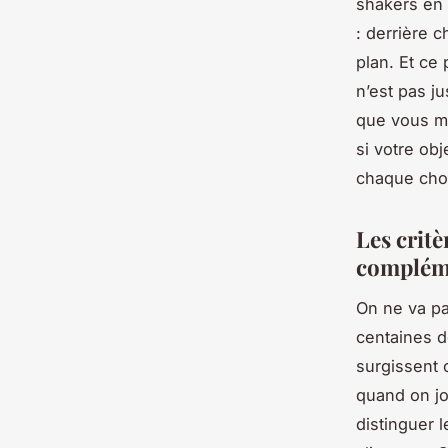
shakers en 
: derrière 
plan. Et ce
n’est pas j
que vous me
si votre obj
chaque cho
Les critè
complém
On ne va pa
centaines d
surgissent 
quand on jo
distinguer l