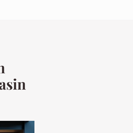
n
asin