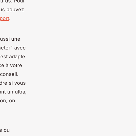
ourds. Pour
ous pouvez
port
.
aussi une
heter" avec
’est adapté
ce à votre
 conseil.
dre si vous
nt un ultra,
non, on
s ou