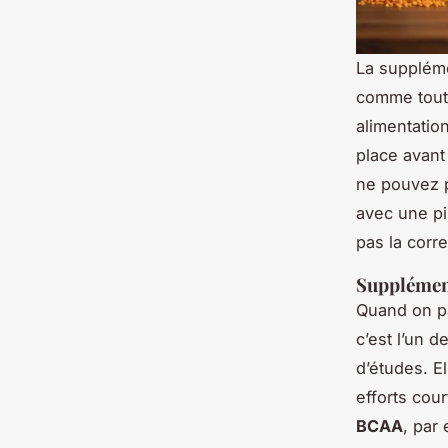
La suppléme
comme tout l
alimentatio
place avant
ne pouvez p
avec une pil
pas la corre
Supplément
Quand on pa
c’est l’un 
d’études. El
efforts cou
BCAA
, par