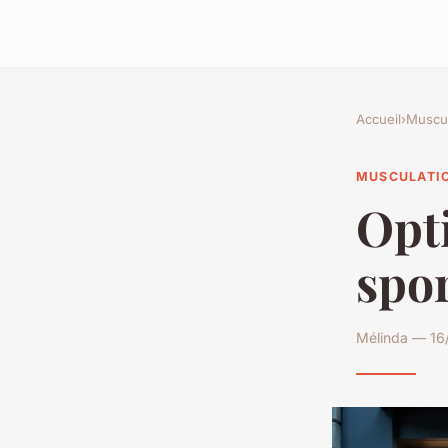
Accueil
›
Muscul
MUSCULATI
Opti
spor
Mélinda — 16/