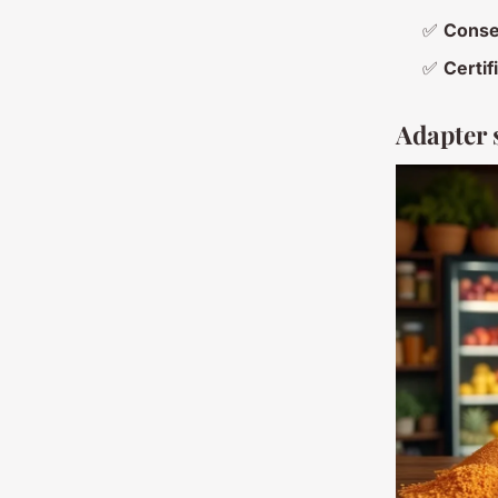
✅
Conse
✅
Certif
Adapter 