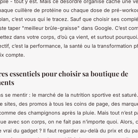
pile - tout y est. Mais ce désordre organisé cache une vé
chaque cuillère de protéine ou chaque dose de pré-workout
 plan, c’est vous qui le tracez. Sauf que choisir ses comp
uste taper "meilleur brûle-graisse" dans Google. C’est c
ttez dans votre corps, d’où ça vient, et surtout pourquoi
ectif, c’est la performance, la santé ou la transformation 
ix compte.
res essentiels pour choisir sa boutique de
ents
s se mentir : le marché de la nutrition sportive est saturé
e sites, des promos à tous les coins de page, des marqu
comme des champignons après la pluie. Mais tout n’est pa
ue avec son corps, on ne fait pas n’importe quoi. Alors,
e vrai du gadget ? Il faut regarder au-delà du prix et du p