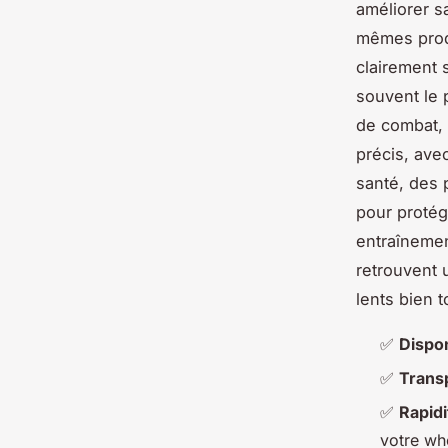
améliorer s
mêmes prod
clairement 
souvent le 
de combat, 
précis, ave
santé, des
pour protég
entraîneme
retrouvent 
lents bien t
✅
Dispon
✅
Trans
✅
Rapidi
votre wh