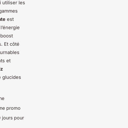
utiliser les
 gammes
ate
est
l’énergie
 boost
. Et côté
urnables
ts et
iz
e glucides
ine
 une promo
 jours pour