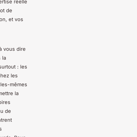
ertise réelle
pot de
on, et vos
 à vous dire
 la
urtout : les
chez les
 elles-mêmes
mettre la
oires
ou de
trent
s