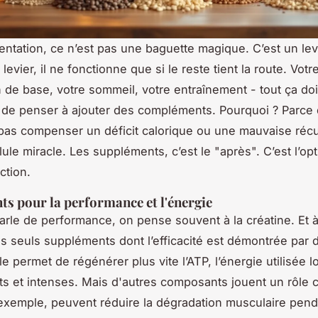
ntation, ce n’est pas une baguette magique. C’est un levi
evier, il ne fonctionne que si le reste tient la route. Votr
n de base, votre sommeil, votre entraînement - tout ça doi
 de penser à ajouter des compléments. Pourquoi ? Parce
as compenser un déficit calorique ou une mauvaise réc
ule miracle. Les suppléments, c’est le "après". C’est l’opt
ction.
s pour la performance et l'énergie
rle de performance, on pense souvent à la créatine. Et à j
des seuls suppléments dont l’efficacité est démontrée par 
le permet de régénérer plus vite l’ATP, l’énergie utilisée l
rts et intenses. Mais d'autres composants jouent un rôle c
 exemple, peuvent réduire la dégradation musculaire pendan