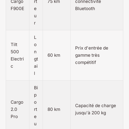
Cargo
rt
75 km
connectivité
F900E
e
Bluetooth
u
r
L
Tilt
o
Prix d'entrée de
500
n
60 km
gamme très
Electri
gt
compétitif
c
ai
l
Bi
p
Cargo
o
Capacité de charge
2.0
rt
80 km
jusqu'à 200 kg
Pro
e
u