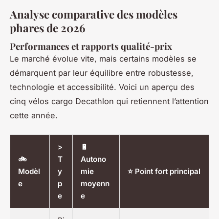
Analyse comparative des modèles
phares de 2026
Performances et rapports qualité-prix
Le marché évolue vite, mais certains modèles se
démarquent par leur équilibre entre robustesse,
technologie et accessibilité. Voici un aperçu des
cinq vélos cargo Decathlon qui retiennent l’attention
cette année.
>
🔋
🚲
T
Autono
Modèl
y
mie
⭐ Point fort principal
e
p
moyenn
e
e