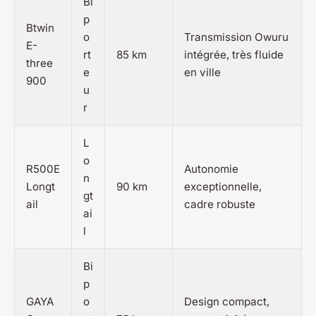
Bi
p
Btwin
o
Transmission Owuru
E-
rt
85 km
intégrée, très fluide
three
e
en ville
900
u
r
L
o
R500E
Autonomie
n
Longt
90 km
exceptionnelle,
gt
ail
cadre robuste
ai
l
Bi
p
GAYA
o
Design compact,